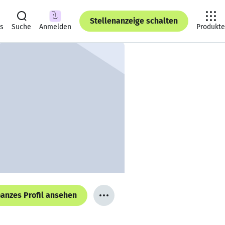
Stellenanzeige schalten
ts
Suche
Anmelden
Produkte
anzes Profil ansehen