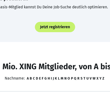
asis-Mitglied kannst Du Deine Job-Suche deutlich optimieren.
Jetzt registrieren
 Mio. XING Mitglieder, von A bi
Nachname:
A
B
C
D
E
F
G
H
I
J
K
L
M
N
O
P
Q
R
S
T
U
V
W
X
Y
Z