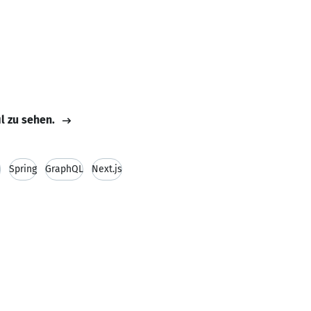
il zu sehen.
S
Spring
GraphQL
Next.js