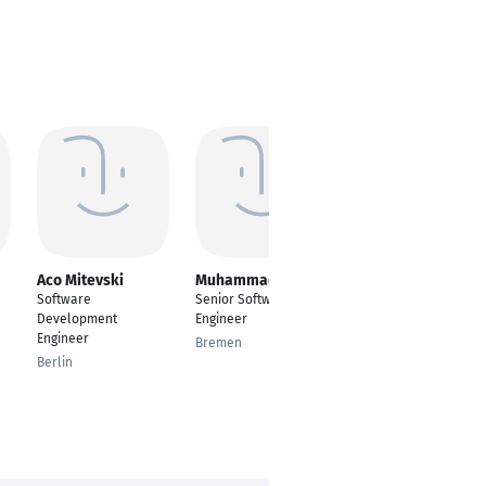
Aco Mitevski
Muhammad Babar
Tinsae Getachew
Software
Senior Software
Software Developer
Development
Engineer
Addis Ababa, Addis
Engineer
Bremen
Ababa, Ethiopia
Berlin