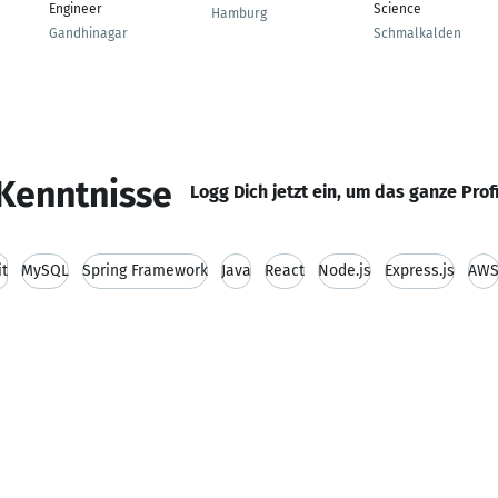
Engineer
Science
Hamburg
Gandhinagar
Schmalkalden
Kenntnisse
Logg Dich jetzt ein, um das ganze Prof
it
MySQL
Spring Framework
Java
React
Node.js
Express.js
AW