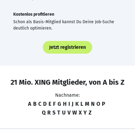
Kostenlos profitieren
Schon als Basis-Mitglied kannst Du Deine Job-Suche
deutlich optimieren.
Jetzt registrieren
21 Mio. XING Mitglieder, von A bis Z
Nachname:
A
B
C
D
E
F
G
H
I
J
K
L
M
N
O
P
Q
R
S
T
U
V
W
X
Y
Z