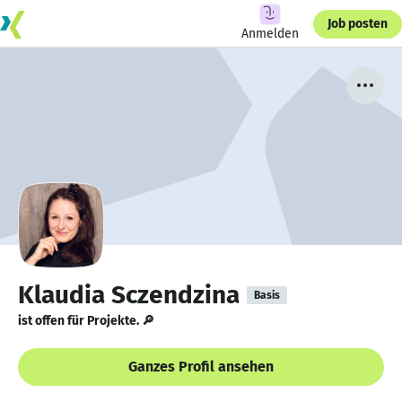
Job posten
Anmelden
Klaudia Sczendzina
Basis
ist offen für Projekte. 🔎
Ganzes Profil ansehen