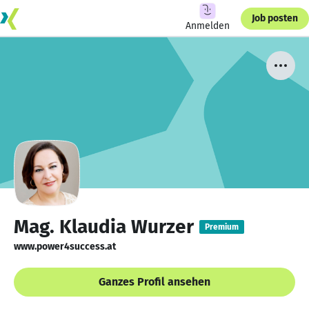
Job posten
Anmelden
Mag. Klaudia Wurzer
Premium
www.power4success.at
Ganzes Profil ansehen