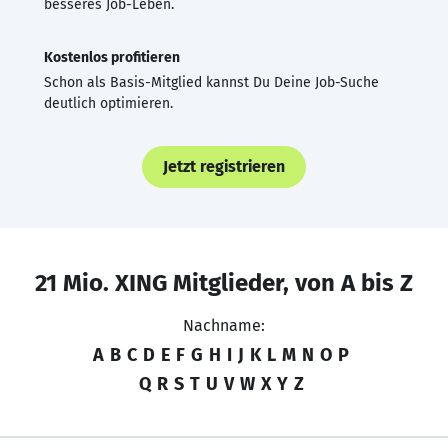
besseres Job-Leben.
Kostenlos profitieren
Schon als Basis-Mitglied kannst Du Deine Job-Suche
deutlich optimieren.
Jetzt registrieren
21 Mio. XING Mitglieder, von A bis Z
Nachname:
A
B
C
D
E
F
G
H
I
J
K
L
M
N
O
P
Q
R
S
T
U
V
W
X
Y
Z