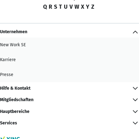
Q
R
S
T
U
V
W
X
Y
Z
Unternehmen
New Work SE
Karriere
Presse
Hilfe & Kontakt
Mitgliedschaften
Hauptbereiche
Services