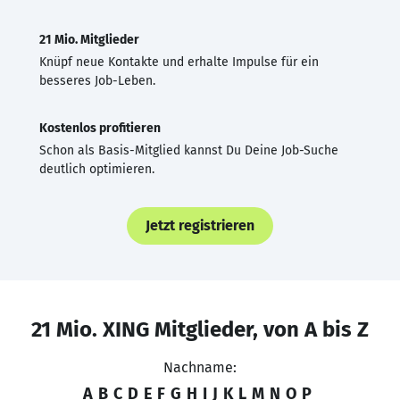
21 Mio. Mitglieder
Knüpf neue Kontakte und erhalte Impulse für ein
besseres Job-Leben.
Kostenlos profitieren
Schon als Basis-Mitglied kannst Du Deine Job-Suche
deutlich optimieren.
Jetzt registrieren
21 Mio. XING Mitglieder, von A bis Z
Nachname:
A
B
C
D
E
F
G
H
I
J
K
L
M
N
O
P