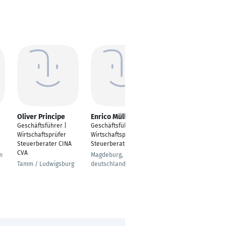
Oliver Principe
Enrico Müller
Ralf Eisenmenger
Geschäftsführer |
Geschäftsführer /
Partner
Wirtschaftsprüfer
Wirtschaftsprüfer /
Steuerberater
Steuerberater CINA
Steuerberater
Schwäbisch Hall
CVA
m
Magdeburg,
Tamm / Ludwigsburg
deutschlandweit