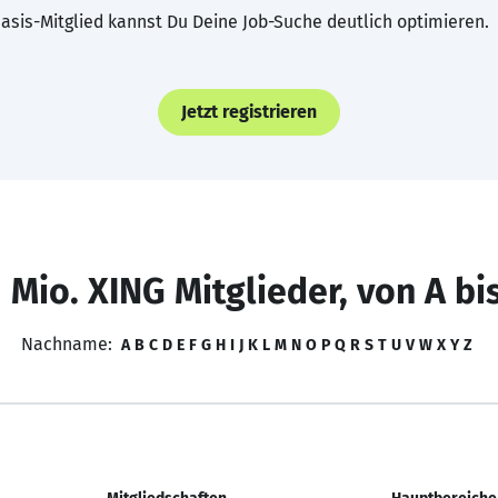
asis-Mitglied kannst Du Deine Job-Suche deutlich optimieren.
Jetzt registrieren
 Mio. XING Mitglieder, von A bi
Nachname:
A
B
C
D
E
F
G
H
I
J
K
L
M
N
O
P
Q
R
S
T
U
V
W
X
Y
Z