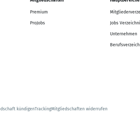
Mitgliedschaften
Hauptbereiche
Premium
Mitgliederverz
ProJobs
Jobs Verzeichn
Unternehmen
Berufsverzeich
edschaft kündigen
Tracking
Mitgliedschaften widerrufen