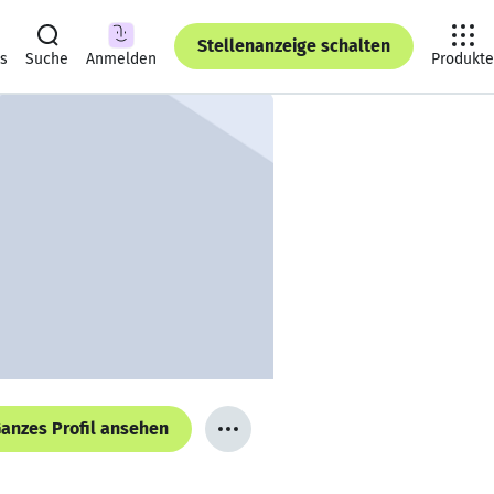
Stellenanzeige schalten
ts
Suche
Anmelden
Produkte
anzes Profil ansehen