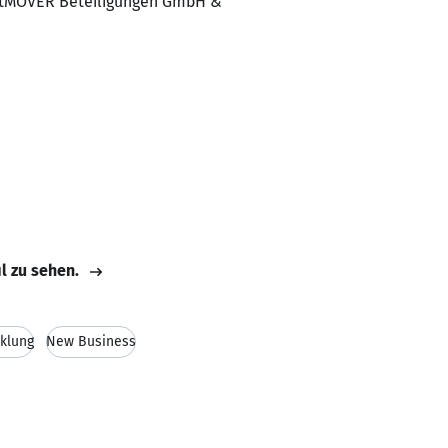
1stMOVER Beteiligungen GmbH &
il zu sehen.
cklung
New Business