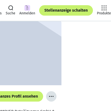
Stellenanzeige schalten
ts
Suche
Anmelden
Produkte
anzes Profil ansehen