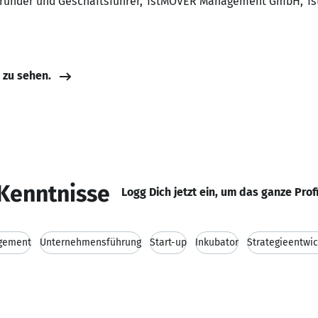
, Gründer und Geschäftsführer, 1stMOVER Management GmbH, 
e zu sehen.
Kenntnisse
Logg Dich jetzt ein, um das ganze Prof
gement
Unternehmensführung
Start-up
Inkubator
Strategieentwi