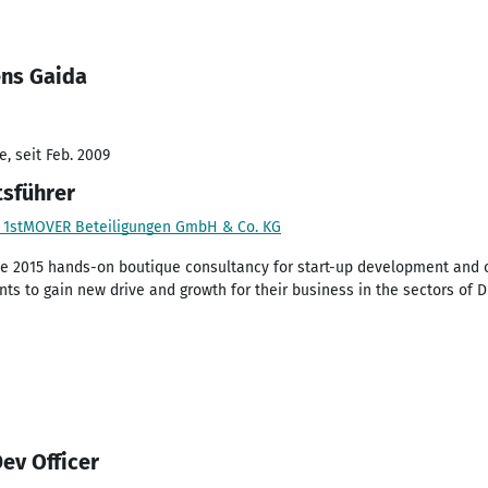
ens Gaida
, seit Feb. 2009
tsführer
1stMOVER Beteiligungen GmbH & Co. KG
nce 2015 hands-on boutique consultancy for start-up development and 
s to gain new drive and growth for their business in the sectors of D
Dev Officer