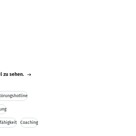
il zu sehen.
törungshotline
ung
fähigkeit
Coaching