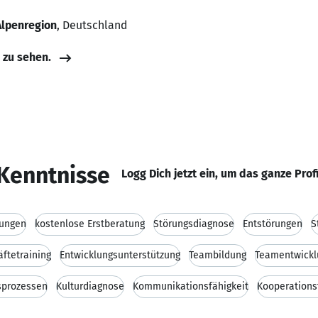
lpenregion
, Deutschland
e zu sehen.
Kenntnisse
Logg Dich jetzt ein, um das ganze Prof
rungen
kostenlose Erstberatung
Störungsdiagnose
Entstörungen
S
ftetraining
Entwicklungsunterstützung
Teambildung
Teamentwickl
sprozessen
Kulturdiagnose
Kommunikationsfähigkeit
Kooperations