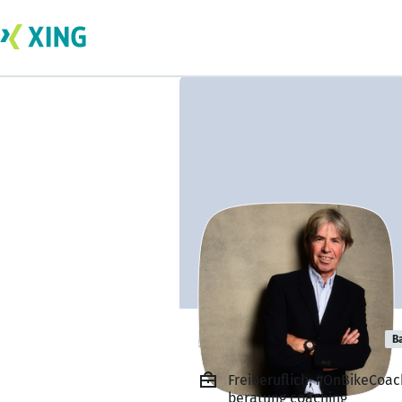
Klemens Walter
B
Freiberuflich, #OnBikeCoa
beratung coaching