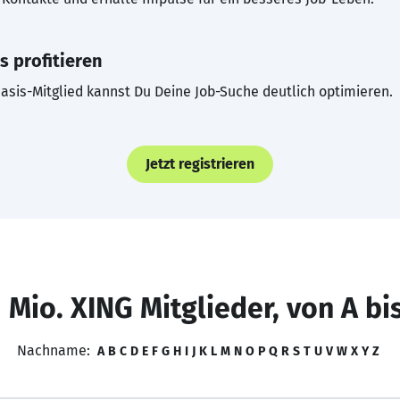
s profitieren
asis-Mitglied kannst Du Deine Job-Suche deutlich optimieren.
Jetzt registrieren
 Mio. XING Mitglieder, von A bi
Nachname:
A
B
C
D
E
F
G
H
I
J
K
L
M
N
O
P
Q
R
S
T
U
V
W
X
Y
Z