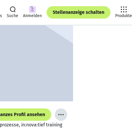
Stellenanzeige schalten
ts
Suche
Anmelden
Produkte
anzes Profil ansehen
zesse, in:nova:tief training