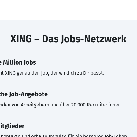
XING – Das Jobs-Netzwerk
 Million Jobs
t XING genau den Job, der wirklich zu Dir passt.
che Job-Angebote
inden von Arbeitgebern und über 20.000 Recruiter·innen.
itglieder
Kontakte und erhalte Impulse für ein besseres Job-Leben.