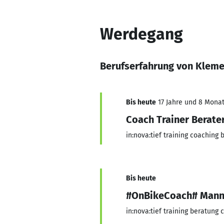
Werdegang
Berufserfahrung von Kleme
Bis heute
17 Jahre und 8 Monate
Coach Trainer Berate
in:nova:tief training coaching 
Bis heute
#OnBikeCoach# Mann
in:nova:tief training beratung 