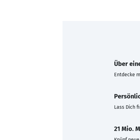
Über eine
Entdecke mi
Persönli
Lass Dich f
21 Mio. M
Knüpf neue 