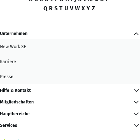
Q
R
S
T
U
V
W
X
Y
Z
Unternehmen
New Work SE
Karriere
Presse
Hilfe & Kontakt
Mitgliedschaften
Hauptbereiche
Services