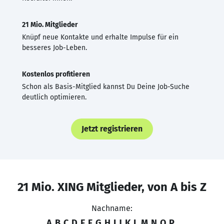
21 Mio. Mitglieder
Knüpf neue Kontakte und erhalte Impulse für ein
besseres Job-Leben.
Kostenlos profitieren
Schon als Basis-Mitglied kannst Du Deine Job-Suche
deutlich optimieren.
Jetzt registrieren
21 Mio. XING Mitglieder, von A bis Z
Nachname:
A
B
C
D
E
F
G
H
I
J
K
L
M
N
O
P