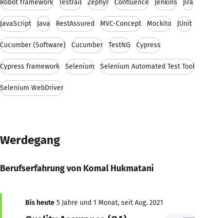
Robot framework
Testrail
Zephyr
Confluence
Jenkins
Jira
JavaScript
Java
RestAssured
MVC-Concept
Mockito
JUnit
Cucumber (Software)
Cucumber
TestNG
Cypress
Cypress framework
Selenium
Selenium Automated Test Tool
Selenium WebDriver
Werdegang
Berufserfahrung von Komal Hukmatani
Bis heute
5 Jahre und 1 Monat, seit Aug. 2021