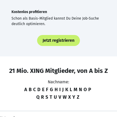
Kostenlos profitieren
Schon als Basis-Mitglied kannst Du Deine Job-Suche
deutlich optimieren.
Jetzt registrieren
21 Mio. XING Mitglieder, von A bis Z
Nachname:
A
B
C
D
E
F
G
H
I
J
K
L
M
N
O
P
Q
R
S
T
U
V
W
X
Y
Z