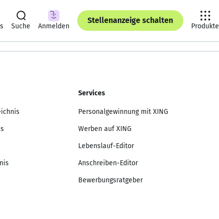
Stellenanzeige schalten
ts
Suche
Anmelden
Produkte
Services
eichnis
Personalgewinnung mit XING
is
Werben auf XING
Lebenslauf-Editor
nis
Anschreiben-Editor
Bewerbungsratgeber