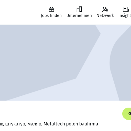
Jobs finden
Unternehmen
Netzwerk
Insigh
G
к, штукатур, маляр, Metaltech polen baufirma