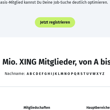
asis-Mitglied kannst Du Deine Job-Suche deutlich optimieren.
Jetzt registrieren
 Mio. XING Mitglieder, von A bi
Nachname:
A
B
C
D
E
F
G
H
I
J
K
L
M
N
O
P
Q
R
S
T
U
V
W
X
Y
Z
Mitgliedschaften
Hauptbereiche