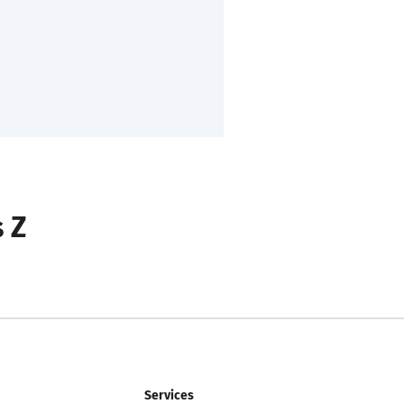
s Z
Services