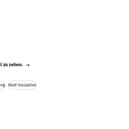
il zu sehen.
ing
Roof insulation