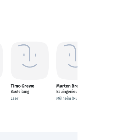
Timo Grewe
Marten Breckling
Bernd Elsmann
Bauleitung
Bauingenieurwesen
Raumausstattermeist
er
Laer
Mülheim (Ruhr)
Schmalkalden