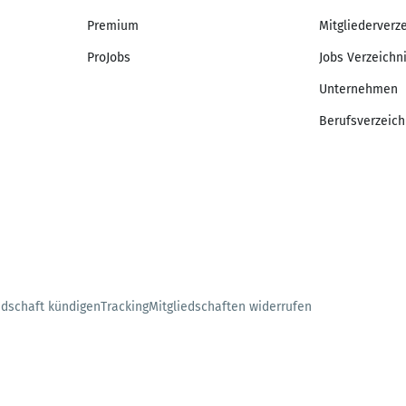
Premium
Mitgliederverz
ProJobs
Jobs Verzeichn
Unternehmen
Berufsverzeich
edschaft kündigen
Tracking
Mitgliedschaften widerrufen