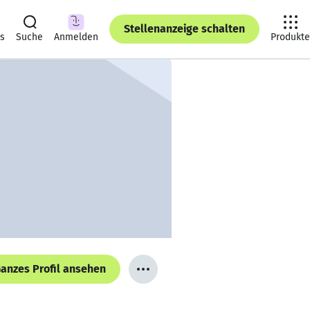
Stellenanzeige schalten
ts
Suche
Anmelden
Produkte
anzes Profil ansehen