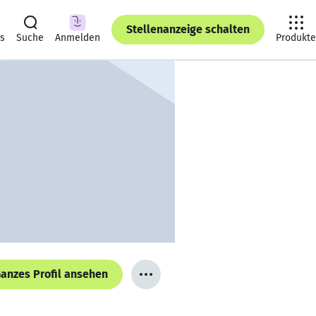
Stellenanzeige schalten
ts
Suche
Anmelden
Produkte
anzes Profil ansehen