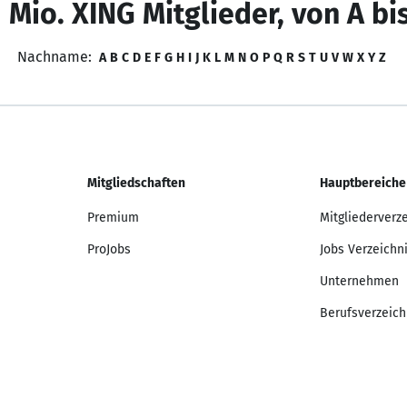
 Mio. XING Mitglieder, von A bi
Nachname:
A
B
C
D
E
F
G
H
I
J
K
L
M
N
O
P
Q
R
S
T
U
V
W
X
Y
Z
Mitgliedschaften
Hauptbereiche
Premium
Mitgliederverz
ProJobs
Jobs Verzeichn
Unternehmen
Berufsverzeich