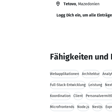
Tetovo
, Mazedonien
Logg Dich ein, um alle Einträg
Fähigkeiten und 
Webapplikationen
Architektur
Analy
Full-Stack-Entwicklung
Leistung
Next
Koordination
Client
Personalvermitt
Microfrontends
Node.js
NestJs
Expr