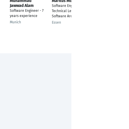
Muhammad
Markus Möller
Christian Schmidt
Jawwad Alam
Software Engineer,
IT Consultant &
Software Engineer - 7
Technical Lead,
Senior Software
years experience
Software Architect
Engineer
Munich
Essen
Bonn