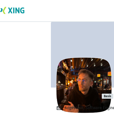
Kreshnik Arifi
Basis
Angestellt, Software Engin