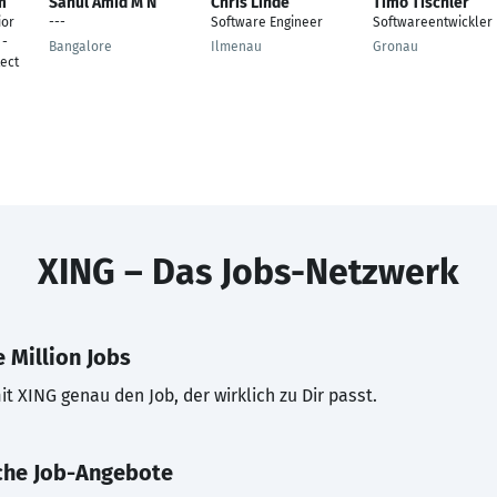
m
Sahul Amid M N
Chris Linde
Timo Tischler
ior
---
Software Engineer
Softwareentwickler
 -
Bangalore
Ilmenau
Gronau
ect
XING – Das Jobs-Netzwerk
 Million Jobs
t XING genau den Job, der wirklich zu Dir passt.
che Job-Angebote