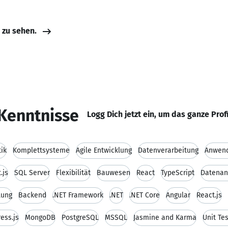
e zu sehen.
Kenntnisse
Logg Dich jetzt ein, um das ganze Prof
tik
Komplettsysteme
Agile Entwicklung
Datenverarbeitung
Anwen
.js
SQL Server
Flexibilität
Bauwesen
React
TypeScript
Datenan
lung
Backend
.NET Framework
.NET
.NET Core
Angular
React.js
ess.js
MongoDB
PostgreSQL
MSSQL
Jasmine and Karma
Unit Tes