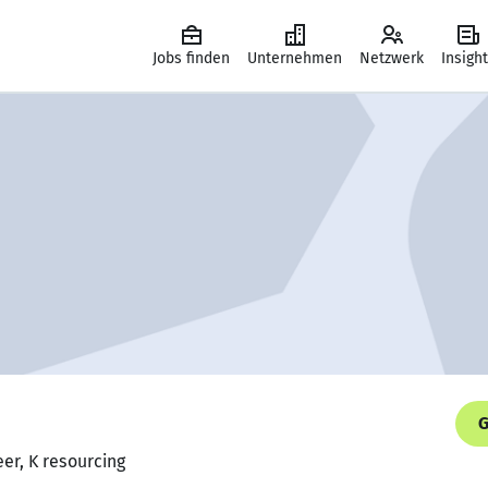
Jobs finden
Unternehmen
Netzwerk
Insigh
G
eer, K resourcing