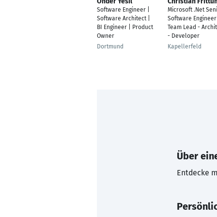
Önder Yesil
Christian Frittu
Software Engineer |
Microsoft .Net Sen
Software Architect |
Software Engineer
BI Engineer | Product
Team Lead - Archit
Owner
- Developer
Dortmund
Kapellerfeld
Über eine
Entdecke mi
Persönli