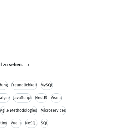
il zu sehen.
dung
Freundlichkeit
MySQL
alyse
JavaScript
NestJS
Visma
Agile Methodologies
Microservices
ting
Vue.js
NoSQL
SQL