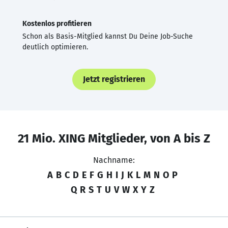
Kostenlos profitieren
Schon als Basis-Mitglied kannst Du Deine Job-Suche
deutlich optimieren.
Jetzt registrieren
21 Mio. XING Mitglieder, von A bis Z
Nachname:
A
B
C
D
E
F
G
H
I
J
K
L
M
N
O
P
Q
R
S
T
U
V
W
X
Y
Z