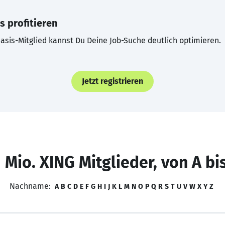
s profitieren
asis-Mitglied kannst Du Deine Job-Suche deutlich optimieren.
Jetzt registrieren
 Mio. XING Mitglieder, von A bi
Nachname:
A
B
C
D
E
F
G
H
I
J
K
L
M
N
O
P
Q
R
S
T
U
V
W
X
Y
Z