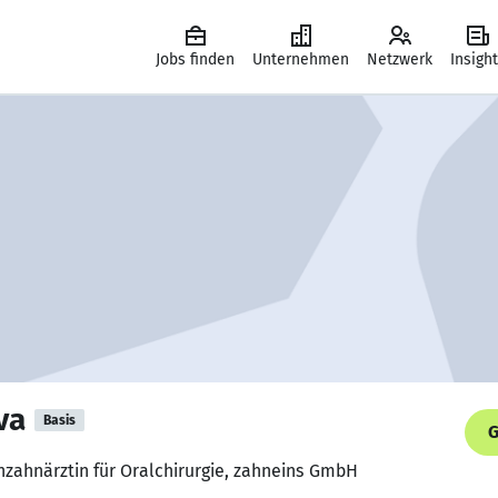
Jobs finden
Unternehmen
Netzwerk
Insigh
va
Basis
G
chzahnärztin für Oralchirurgie, zahneins GmbH