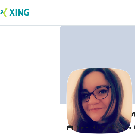
Kristina Balasano
Angestellt, Oberärztin, Fa