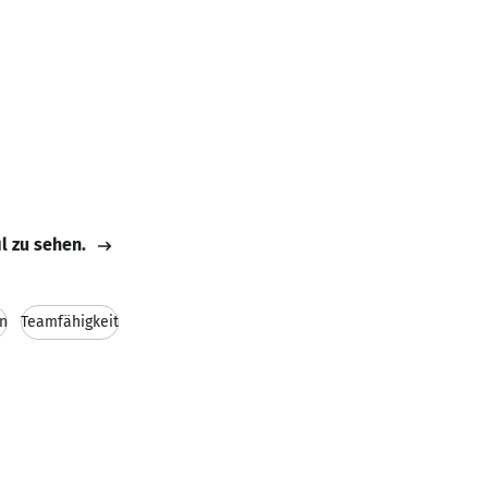
il zu sehen.
in
Teamfähigkeit