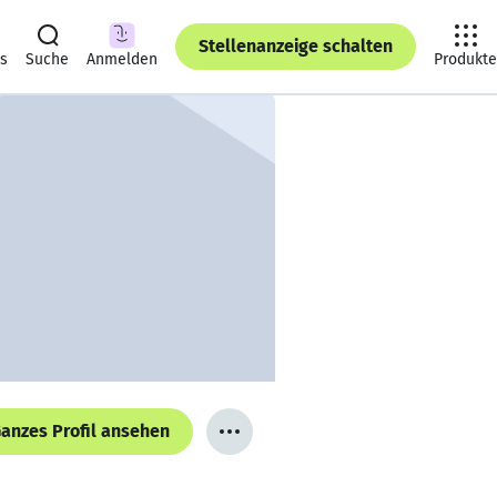
Stellenanzeige schalten
ts
Suche
Anmelden
Produkte
anzes Profil ansehen