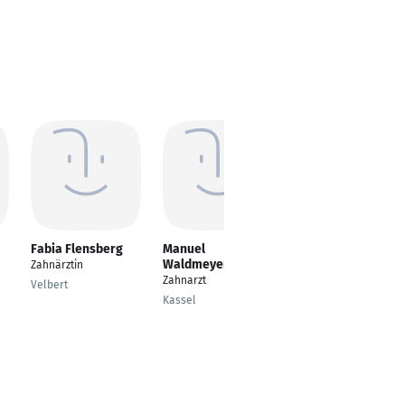
Fabia Flensberg
Manuel
Zsuzsa Dudás
Waldmeyer
Potsdam
Zahnärztin
Oralchirurgie
Zahnarzt
Velbert
Überweiserpraxis -
Kassel
Fachzahnärztin mit
TSP Implantologie
und Parodontologie
Potsdam