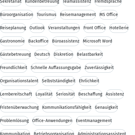
Sekretariat
Kundenbetreuung
Teamassistenz
Fremdsprache
Büroorganisation
Tourismus
Reisemanagement
MS Office
Reiseplanung
Outlook
Veranstaltungen
Front Office
Hotellerie
Gastronomie
Backoffice
Büroassistenz
Microsoft Word
Gästebetreuung
Deutsch
Diskretion
Belastbarkeit
Freundlichkeit
Schnelle Auffassungsgabe
Zuverlässigkeit
Organisationstalent
Selbstständigkeit
Ehrlichkeit
Lernbereitschaft
Loyalität
Seriosität
Beschaffung
Assistenz
Fristenüberwachung
Kommunikationsfähigkeit
Genauigkeit
Problemlösung
Office-Anwendungen
Eventmanagement
Kommunikation
Betriebsorganisation
Administrationsassistent