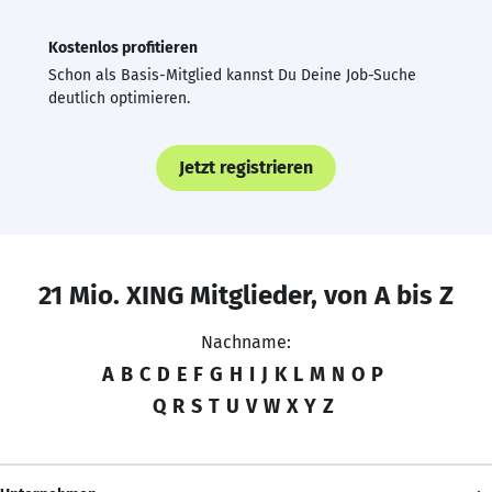
Kostenlos profitieren
Schon als Basis-Mitglied kannst Du Deine Job-Suche
deutlich optimieren.
Jetzt registrieren
21 Mio. XING Mitglieder, von A bis Z
Nachname:
A
B
C
D
E
F
G
H
I
J
K
L
M
N
O
P
Q
R
S
T
U
V
W
X
Y
Z