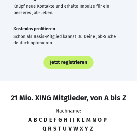
Knüpf neue Kontakte und erhalte Impulse für ein
besseres Job-Leben.
Kostenlos profitieren
Schon als Basis-Mitglied kannst Du Deine Job-Suche
deutlich optimieren.
Jetzt registrieren
21 Mio. XING Mitglieder, von A bis Z
Nachname:
A
B
C
D
E
F
G
H
I
J
K
L
M
N
O
P
Q
R
S
T
U
V
W
X
Y
Z