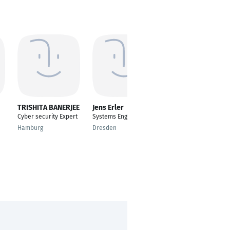
TRISHITA BANERJEE
Jens Erler
Mohammed Tadi
Cyber security Expert
Systems Engineer
Helpdesk Technician
Hamburg
Dresden
Casablanca