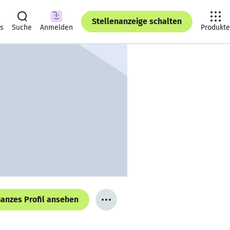
Stellenanzeige schalten
ts
Suche
Anmelden
Produkte
anzes Profil ansehen