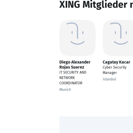
XING Mitglieder 
Diego Alexander
Cagatay Kacar
Rojas Suarez
Cyber Security
IT SECURITY AND
Manager
NETWORK
Istanbul
COORDINATOR
Munich