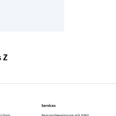
s Z
Services
eichnis
Personalgewinnung mit XING