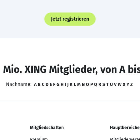
Jetzt registrieren
 Mio. XING Mitglieder, von A bi
Nachname:
A
B
C
D
E
F
G
H
I
J
K
L
M
N
O
P
Q
R
S
T
U
V
W
X
Y
Z
Mitgliedschaften
Hauptbereiche
Premium
Mitgliederverz