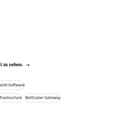
il zu sehen.
oint-Software
frastructure
NetScaler Gateway