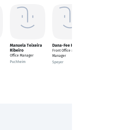
Manuela Teixeira
Dana-Fee Heruth
Yvonne Scheurich
Ribeiro
Front Office & Sales
Customer Service
Office Manager
Manager
Agent
Puchheim
Speyer
Kelsterbach