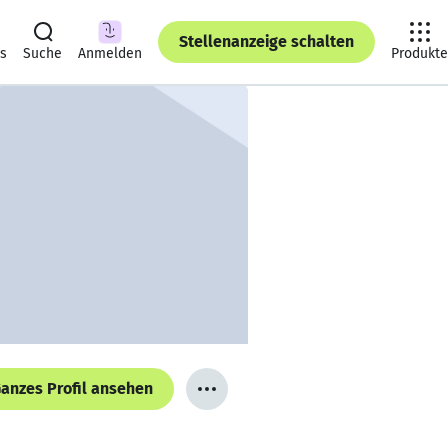
Stellenanzeige schalten
ts
Suche
Anmelden
Produkte
anzes Profil ansehen