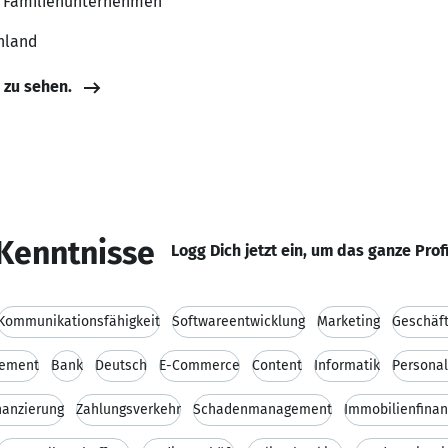
r, Familienunternehmen
hland
e zu sehen.
Kenntnisse
Logg Dich jetzt ein, um das ganze Prof
Kommunikationsfähigkeit
Softwareentwicklung
Marketing
Geschäf
gement
Bank
Deutsch
E-Commerce
Content
Informatik
Persona
nanzierung
Zahlungsverkehr
Schadenmanagement
Immobilienfinan