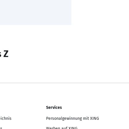
s Z
Services
eichnis
Personalgewinnung mit XING
is
Werben auf XING