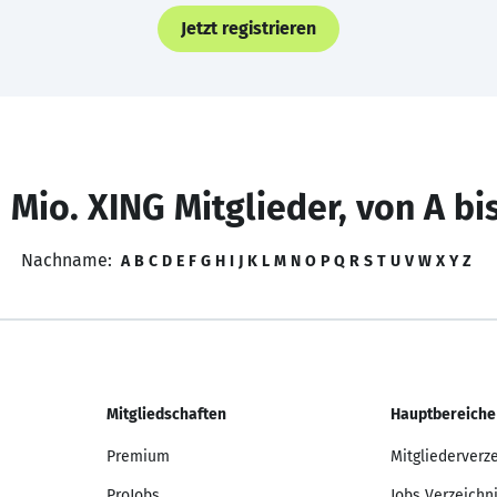
Jetzt registrieren
 Mio. XING Mitglieder, von A bi
Nachname:
A
B
C
D
E
F
G
H
I
J
K
L
M
N
O
P
Q
R
S
T
U
V
W
X
Y
Z
Mitgliedschaften
Hauptbereiche
Premium
Mitgliederverz
ProJobs
Jobs Verzeichn