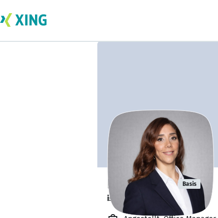
Kübra Anik
Basis
ist offen für Projekte. 🔎