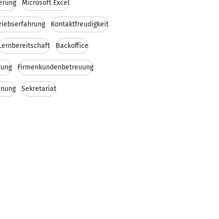
erung
Microsoft Excel
riebserfahrung
Kontaktfreudigkeit
Lernbereitschaft
Backoffice
tung
Firmenkundenbetreuung
hnung
Sekretariat