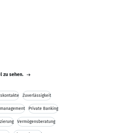
il zu sehen.
tskontakte
Zuverlässigkeit
lmanagement
Private Banking
zierung
Vermögensberatung