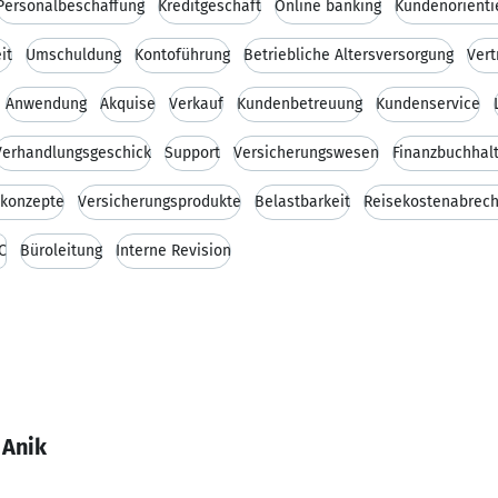
Personalbeschaffung
Kreditgeschäft
Online banking
Kundenorienti
it
Umschuldung
Kontoführung
Betriebliche Altersversorgung
Vert
Anwendung
Akquise
Verkauf
Kundenbetreuung
Kundenservice
Verhandlungsgeschick
Support
Versicherungswesen
Finanzbuchhal
skonzepte
Versicherungsprodukte
Belastbarkeit
Reisekostenabrec
C
Büroleitung
Interne Revision
 Anik