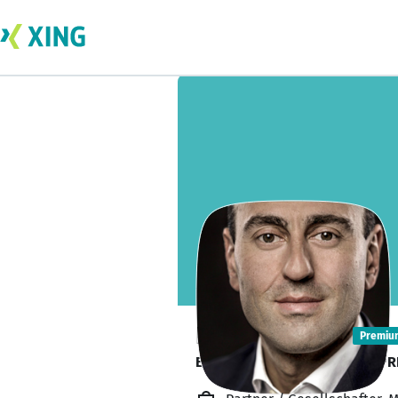
Kürsat Gökce
Premiu
EVOLUTIONIZER | THE ENTERPR