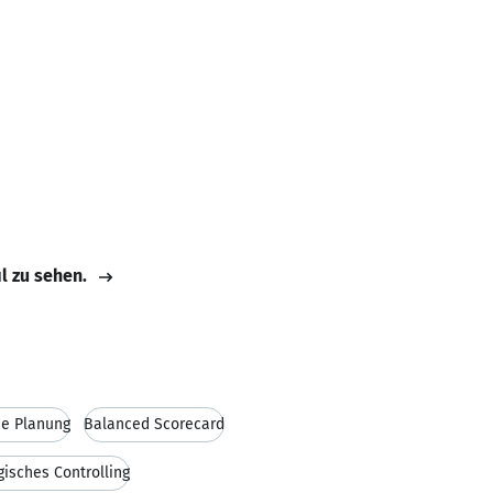
il zu sehen.
he Planung
Balanced Scorecard
gisches Controlling