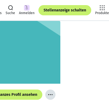
Stellenanzeige schalten
ts
Suche
Anmelden
Produkte
anzes Profil ansehen