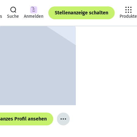
Stellenanzeige schalten
ts
Suche
Anmelden
Produkte
anzes Profil ansehen