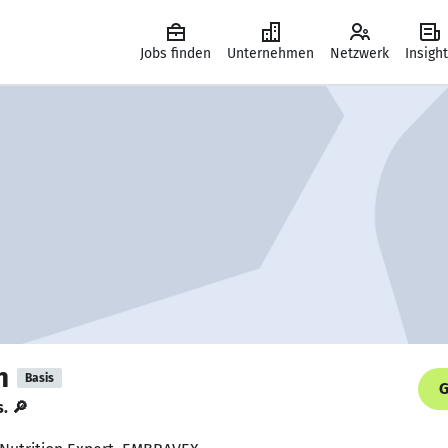
Jobs finden
Unternehmen
Netzwerk
Insigh
n
Basis
G
s. 🔎