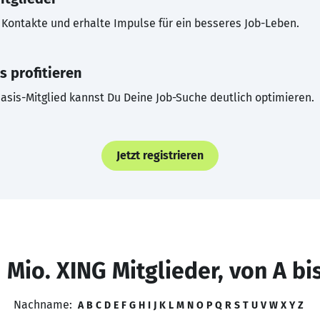
Kontakte und erhalte Impulse für ein besseres Job-Leben.
s profitieren
asis-Mitglied kannst Du Deine Job-Suche deutlich optimieren.
Jetzt registrieren
 Mio. XING Mitglieder, von A bi
Nachname:
A
B
C
D
E
F
G
H
I
J
K
L
M
N
O
P
Q
R
S
T
U
V
W
X
Y
Z