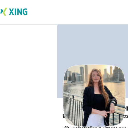
Kyana Vandeurse
is looking for freelance project