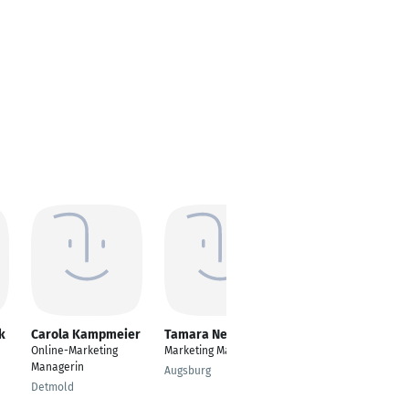
k
Carola Kampmeier
Tamara Negele
Franziska Frank
Online-Marketing
Marketing Managerin
E-Commerce- &
Managerin
Online-Marketing
Augsburg
Managerin
Detmold
Bayreuth