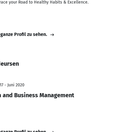
race your Road to Healthy Habits & Excellence.
 ganze Profil zu sehen.
deursen
17 - Juni 2020
sm and Business Management
 ganze Profil zu sehen.