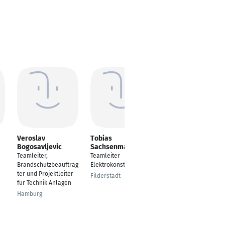
Veroslav
Tobias
Jérôme Clémençon
Bogosavljevic
Sachsenmaier
Teamleiter Service
Teamleiter,
Teamleiter
-
Management
Brandschutzbeauftrag
Elektrokonstruktion
Lübeck
ter und Projektleiter
Filderstadt
für Technik Anlagen
Hamburg