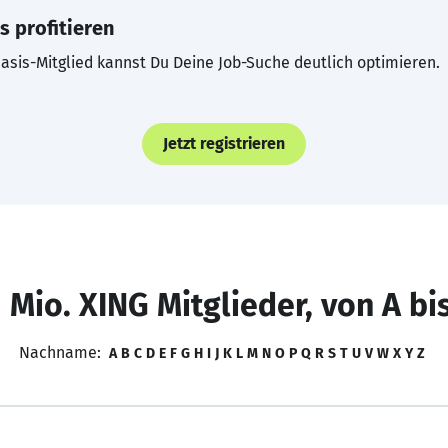
s profitieren
asis-Mitglied kannst Du Deine Job-Suche deutlich optimieren.
Jetzt registrieren
 Mio. XING Mitglieder, von A bi
Nachname:
A
B
C
D
E
F
G
H
I
J
K
L
M
N
O
P
Q
R
S
T
U
V
W
X
Y
Z