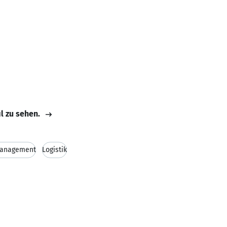
il zu sehen.
management
Logistik