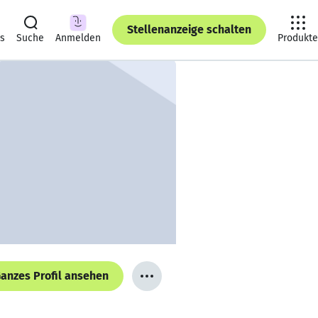
Stellenanzeige schalten
ts
Suche
Anmelden
Produkte
anzes Profil ansehen