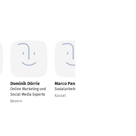
Dominik Dörrie
Marco Pangia
Laura Stürner
Online Marketing und
Sozialarbeiter
Eventgestalter/
Social Media Experte
Eventsales
Kassel
Bevern
Freiburg im Breisgau