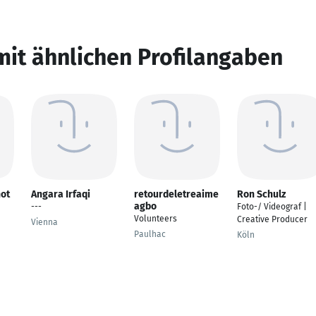
mit ähnlichen Profilangaben
not
Angara Irfaqi
retourdeletreaime
Ron Schulz
agbo
---
Foto-/ Videograf |
Volunteers
Creative Producer
Vienna
Paulhac
Köln