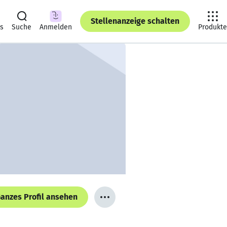
Stellenanzeige schalten
ts
Suche
Anmelden
Produkte
anzes Profil ansehen