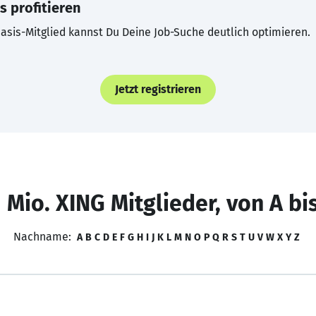
s profitieren
asis-Mitglied kannst Du Deine Job-Suche deutlich optimieren.
Jetzt registrieren
 Mio. XING Mitglieder, von A bi
Nachname:
A
B
C
D
E
F
G
H
I
J
K
L
M
N
O
P
Q
R
S
T
U
V
W
X
Y
Z