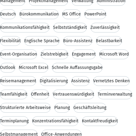
Management
Projektmanagement
Verwaltung
Administration
Deutsch
Bürokommunikation
MS Office
PowerPoint
Kommunikationsfähigkeit
Selbstständigkeit
Zuverlässigkeit
Flexibilität
Englische Sprache
Büro-Assistenz
Belastbarkeit
Event-Organisation
Zielstrebigkeit
Engagement
Microsoft Word
Outlook
Microsoft Excel
Schnelle Auffassungsgabe
Reisemanagement
Digitalisierung
Assistenz
Vernetztes Denken
Teamfähigkeit
Offenheit
Vertrauenswürdigkeit
Terminverwaltung
Strukturierte Arbeitsweise
Planung
Geschäftsleitung
Terminplanung
Konzentrationsfähigkeit
Kontaktfreudigkeit
Selbstmanagement
Office-Anwendungen