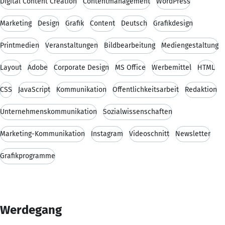
Digital Content Creation
Contentmanagement
WordPress
Marketing
Design
Grafik
Content
Deutsch
Grafikdesign
Printmedien
Veranstaltungen
Bildbearbeitung
Mediengestaltung
Layout
Adobe
Corporate Design
MS Office
Werbemittel
HTML
CSS
JavaScript
Kommunikation
Öffentlichkeitsarbeit
Redaktion
Unternehmenskommunikation
Sozialwissenschaften
Marketing-Kommunikation
Instagram
Videoschnitt
Newsletter
Grafikprogramme
Werdegang