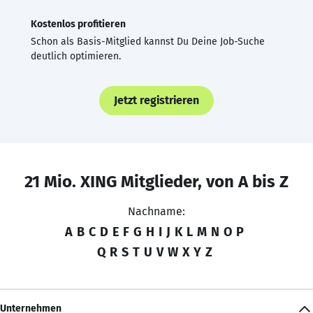
Kostenlos profitieren
Schon als Basis-Mitglied kannst Du Deine Job-Suche
deutlich optimieren.
Jetzt registrieren
21 Mio. XING Mitglieder, von A bis Z
Nachname:
A
B
C
D
E
F
G
H
I
J
K
L
M
N
O
P
Q
R
S
T
U
V
W
X
Y
Z
Unternehmen