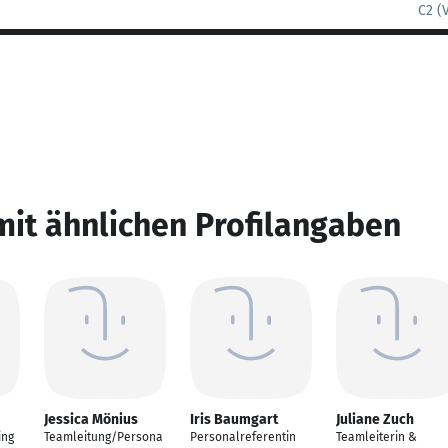
C2 (
mit ähnlichen Profilangaben
Jessica Mönius
Iris Baumgart
Juliane Zuch
ing
Teamleitung/Persona
Personalreferentin
Teamleiterin &