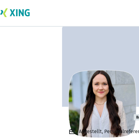
Lara Meierhöfer
B
Angestellt, Personalrefere