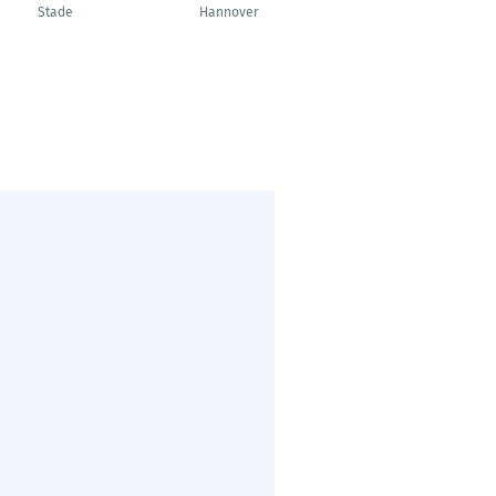
BWL
Stade
Hannover
Frankfurt Am Main