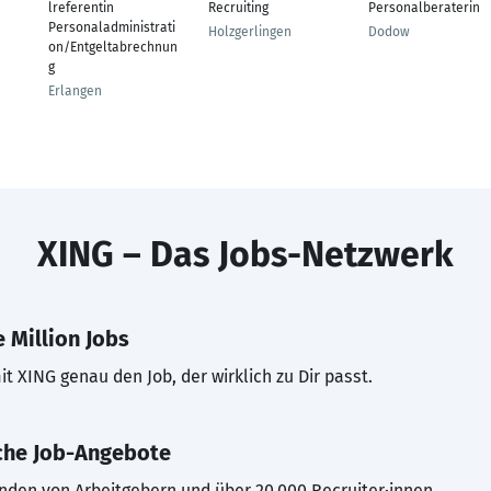
lreferentin
Recruiting
Personalberaterin
Personaladministrati
Holzgerlingen
Dodow
on/Entgeltabrechnun
g
Erlangen
XING – Das Jobs-Netzwerk
 Million Jobs
t XING genau den Job, der wirklich zu Dir passt.
che Job-Angebote
inden von Arbeitgebern und über 20.000 Recruiter·innen.