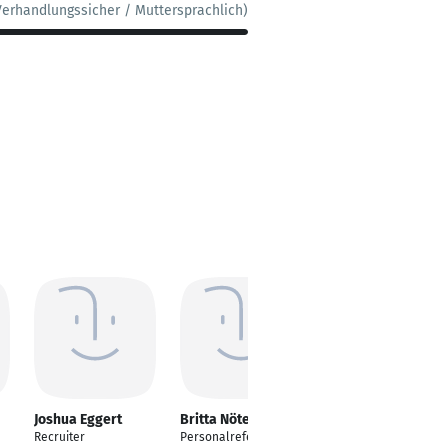
Verhandlungssicher / Muttersprachlich)
Joshua Eggert
Britta Nötel
Katharina Benz
Recruiter
Personalreferentin
Politikwissenschaft,