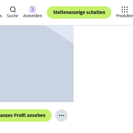
Stellenanzeige schalten
ts
Suche
Anmelden
Produkte
anzes Profil ansehen