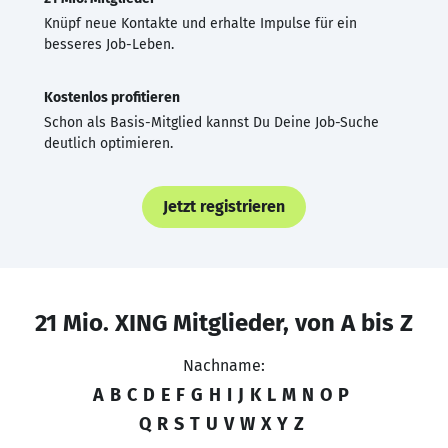
Knüpf neue Kontakte und erhalte Impulse für ein
besseres Job-Leben.
Kostenlos profitieren
Schon als Basis-Mitglied kannst Du Deine Job-Suche
deutlich optimieren.
Jetzt registrieren
21 Mio. XING Mitglieder, von A bis Z
Nachname:
A
B
C
D
E
F
G
H
I
J
K
L
M
N
O
P
Q
R
S
T
U
V
W
X
Y
Z