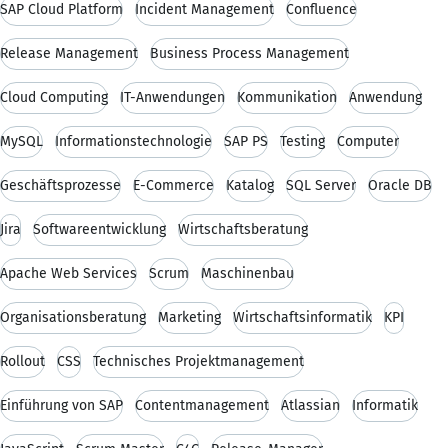
SAP Cloud Platform
Incident Management
Confluence
Release Management
Business Process Management
Cloud Computing
IT-Anwendungen
Kommunikation
Anwendung
MySQL
Informationstechnologie
SAP PS
Testing
Computer
Geschäftsprozesse
E-Commerce
Katalog
SQL Server
Oracle DB
Jira
Softwareentwicklung
Wirtschaftsberatung
Apache Web Services
Scrum
Maschinenbau
Organisationsberatung
Marketing
Wirtschaftsinformatik
KPI
Rollout
CSS
Technisches Projektmanagement
Einführung von SAP
Contentmanagement
Atlassian
Informatik