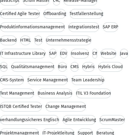
JavaScript
Scrum Master
C4C
Release-Manager
Certified Agile Tester
Offboarding
Testfallerstellung
Produktinformationsmanagement
Integrationstest
SAP ERP
Backend
HTML
Test
Unternehmensstrategie
IT Infrastructure Library
SAP
EDV
Insolvenz
C#
Website
Java
SQL
Qualitätsmanagement
Büro
CMS
Hybris
Hybris Cloud
CMS-System
Service Management
Team Leadership
Test Management
Business Analysis
ITIL V3 Foundation
ISTQB Certified Tester
Change Management
verhandlungssicheres Englisch
Agile Entwicklung
ScrumMaster
Projektmanagement
IT-Projektleitung
Support
Beratung