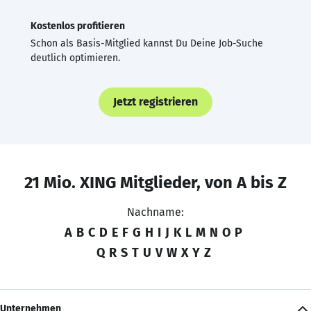
Kostenlos profitieren
Schon als Basis-Mitglied kannst Du Deine Job-Suche
deutlich optimieren.
Jetzt registrieren
21 Mio. XING Mitglieder, von A bis Z
Nachname:
A
B
C
D
E
F
G
H
I
J
K
L
M
N
O
P
Q
R
S
T
U
V
W
X
Y
Z
Unternehmen