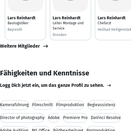
Lars Reinhardt
Lars Reinhardt
Lars Reinhardt
Baulogistiker
Leiter Montage und
Chefarzt
Service
Bayreuth
Heilbad Heiligenstad
Dresden
Weitere Mitglieder
Fähigkeiten und Kenntnisse
Logg Dich jetzt ein, um das ganze Profil zu sehen.
Kameraführung
Filmschnitt
Filmproduktion
Regieassistenz
Director of photography
Adobe
Premiere Pro
DaVinci Resolve
Adobe Audition
MS Office
Bildbearbeitung
Postproduktion