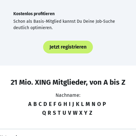
Kostenlos profitieren
Schon als Basis-Mitglied kannst Du Deine Job-Suche
deutlich optimieren.
Jetzt registrieren
21 Mio. XING Mitglieder, von A bis Z
Nachname:
A
B
C
D
E
F
G
H
I
J
K
L
M
N
O
P
Q
R
S
T
U
V
W
X
Y
Z