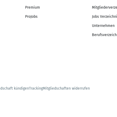
Premium
Mitgliederverz
ProJobs
Jobs Verzeichn
Unternehmen
Berufsverzeich
edschaft kündigen
Tracking
Mitgliedschaften widerrufen