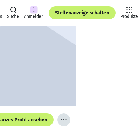
Stellenanzeige schalten
ts
Suche
Anmelden
Produkte
anzes Profil ansehen