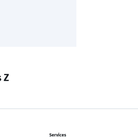
s Z
Services