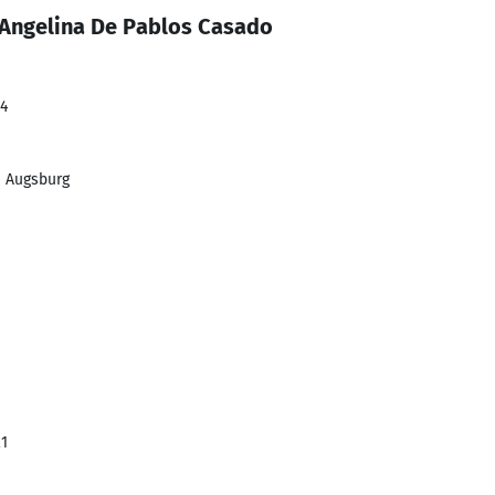
 Angelina De Pablos Casado
24
e Augsburg
21