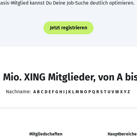
asis-Mitglied kannst Du Deine Job-Suche deutlich optimieren.
Jetzt registrieren
 Mio. XING Mitglieder, von A bi
Nachname:
A
B
C
D
E
F
G
H
I
J
K
L
M
N
O
P
Q
R
S
T
U
V
W
X
Y
Z
Mitgliedschaften
Hauptbereiche