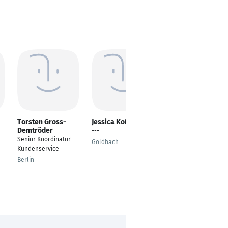
Torsten Gross-
Jessica Koßack
Antonio Leisering
Demtröder
---
Gesundheits- und
Senior Koordinator
Krankenpfleger
Goldbach
Kundenservice
Psychiatrie
Berlin
Berlin