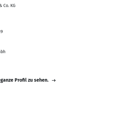
& Co. KG
19
mbh
 ganze Profil zu sehen.