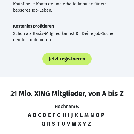
Knüpf neue Kontakte und erhalte Impulse für ein
besseres Job-Leben.
Kostenlos profitieren
Schon als Basis-Mitglied kannst Du Deine Job-Suche
deutlich optimieren.
Jetzt registrieren
21 Mio. XING Mitglieder, von A bis Z
Nachname:
A
B
C
D
E
F
G
H
I
J
K
L
M
N
O
P
Q
R
S
T
U
V
W
X
Y
Z