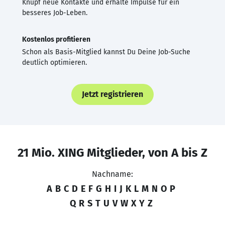
Knüpf neue Kontakte und erhalte Impulse für ein
besseres Job-Leben.
Kostenlos profitieren
Schon als Basis-Mitglied kannst Du Deine Job-Suche
deutlich optimieren.
Jetzt registrieren
21 Mio. XING Mitglieder, von A bis Z
Nachname:
A
B
C
D
E
F
G
H
I
J
K
L
M
N
O
P
Q
R
S
T
U
V
W
X
Y
Z