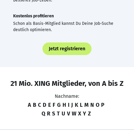
besseres Job-Leben.
Kostenlos profitieren
Schon als Basis-Mitglied kannst Du Deine Job-Suche
deutlich optimieren.
Jetzt registrieren
21 Mio. XING Mitglieder, von A bis Z
Nachname:
A
B
C
D
E
F
G
H
I
J
K
L
M
N
O
P
Q
R
S
T
U
V
W
X
Y
Z