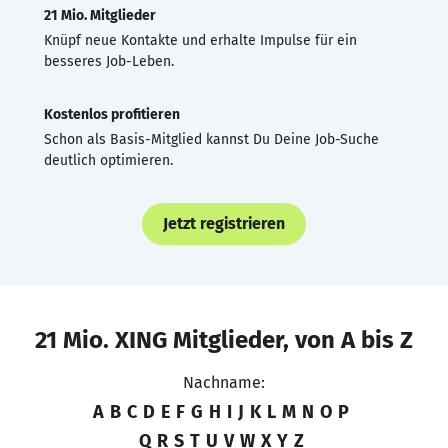
21 Mio. Mitglieder
Knüpf neue Kontakte und erhalte Impulse für ein
besseres Job-Leben.
Kostenlos profitieren
Schon als Basis-Mitglied kannst Du Deine Job-Suche
deutlich optimieren.
Jetzt registrieren
21 Mio. XING Mitglieder, von A bis Z
Nachname:
A
B
C
D
E
F
G
H
I
J
K
L
M
N
O
P
Q
R
S
T
U
V
W
X
Y
Z