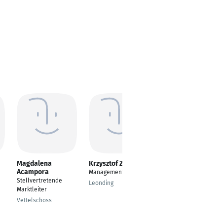
Magdalena
Krzysztof Zawadzki
Tanja Schacht
Acampora
Management
Store manager
Stellvertretende
Leonding
München
Marktleiter
Vettelschoss