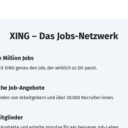
XING – Das Jobs-Netzwerk
 Million Jobs
t XING genau den Job, der wirklich zu Dir passt.
che Job-Angebote
inden von Arbeitgebern und über 20.000 Recruiter·innen.
itglieder
Kontakte und erhalte Impulse für ein besseres Job-Leben.