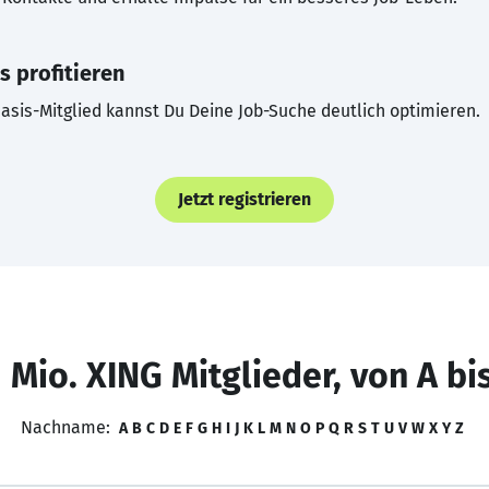
s profitieren
asis-Mitglied kannst Du Deine Job-Suche deutlich optimieren.
Jetzt registrieren
 Mio. XING Mitglieder, von A bi
Nachname:
A
B
C
D
E
F
G
H
I
J
K
L
M
N
O
P
Q
R
S
T
U
V
W
X
Y
Z