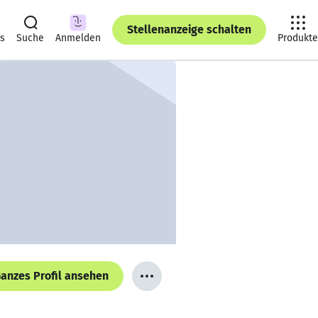
Stellenanzeige schalten
ts
Suche
Anmelden
Produkte
anzes Profil ansehen