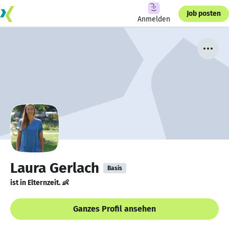
Job posten
Anmelden
Laura Gerlach
Basis
ist in Elternzeit. 👶
Ganzes Profil ansehen