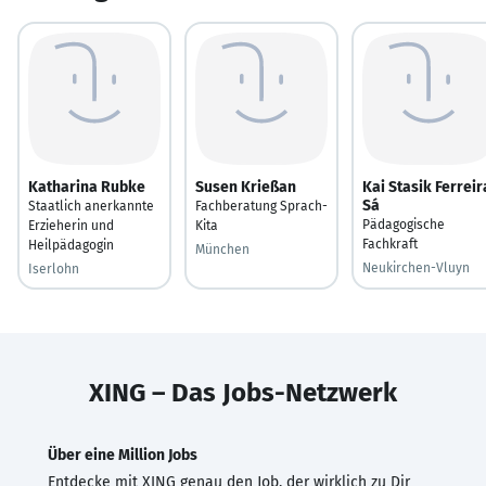
Katharina Rubke
Susen Krießan
Kai Stasik Ferreir
Sá
Staatlich anerkannte
Fachberatung Sprach-
Pädagogische
Erzieherin und
Kita
Fachkraft
Heilpädagogin
München
Neukirchen-Vluyn
Iserlohn
XING – Das Jobs-Netzwerk
Über eine Million Jobs
Entdecke mit XING genau den Job, der wirklich zu Dir