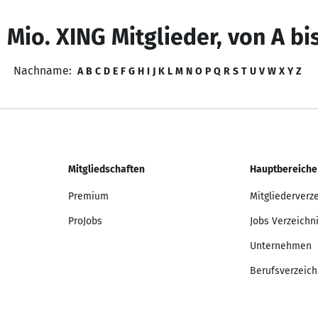
 Mio. XING Mitglieder, von A bi
Nachname:
A
B
C
D
E
F
G
H
I
J
K
L
M
N
O
P
Q
R
S
T
U
V
W
X
Y
Z
Mitgliedschaften
Hauptbereiche
Premium
Mitgliederverz
ProJobs
Jobs Verzeichn
Unternehmen
Berufsverzeich