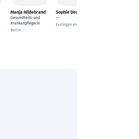
Manja Hildebrand
Sophie Deak
Daniel Senger
Gesundheits-und
---
---
Krankenpflegerin
Esslingen am Neckar
Winterthur
Berlin