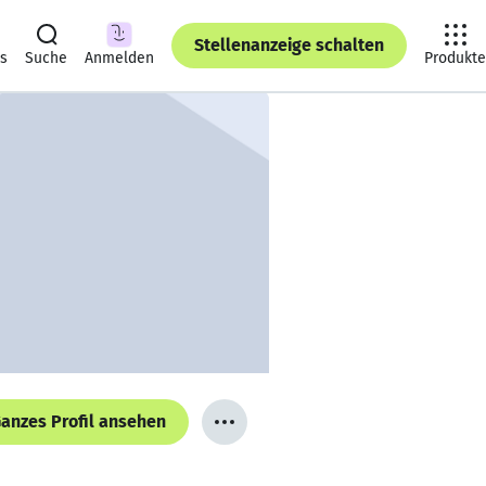
Stellenanzeige schalten
ts
Suche
Anmelden
Produkte
anzes Profil ansehen