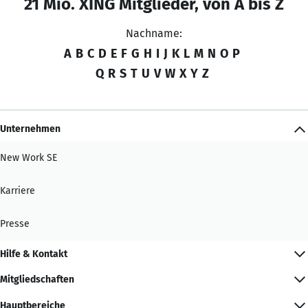
21 Mio. XING Mitglieder, von A bis Z
Nachname:
A
B
C
D
E
F
G
H
I
J
K
L
M
N
O
P
Q
R
S
T
U
V
W
X
Y
Z
Unternehmen
New Work SE
Karriere
Presse
Hilfe & Kontakt
Mitgliedschaften
Hauptbereiche