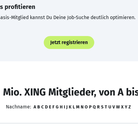
s profitieren
asis-Mitglied kannst Du Deine Job-Suche deutlich optimieren.
Jetzt registrieren
 Mio. XING Mitglieder, von A bi
Nachname:
A
B
C
D
E
F
G
H
I
J
K
L
M
N
O
P
Q
R
S
T
U
V
W
X
Y
Z