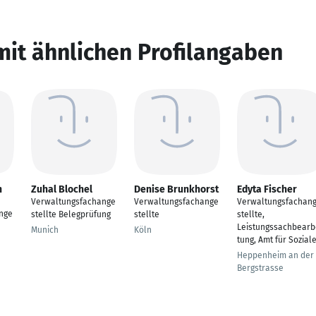
mit ähnlichen Profilangaben
h
Zuhal Blochel
Denise Brunkhorst
Edyta Fischer
Verwaltungsfachange
Verwaltungsfachange
Verwaltungsfachan
nge
stellte Belegprüfung
stellte
stellte,
Leistungssachbearb
Munich
Köln
tung, Amt für Sozial
Heppenheim an der
Bergstrasse