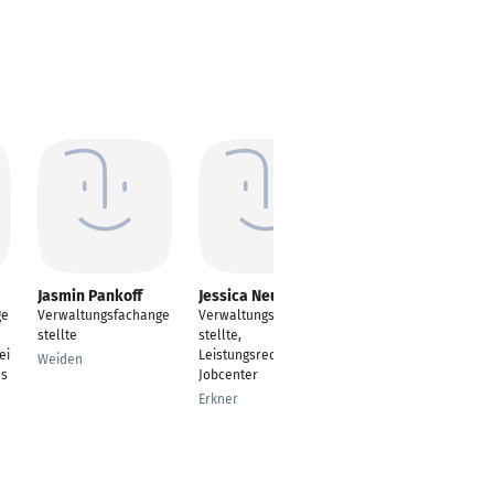
Jasmin Pankoff
Jessica Neumann
Sarah Pellowski
ge
Verwaltungsfachange
Verwaltungsfachange
---
stellte
stellte,
Darmstadt
ei
Leistungsrechner im
Weiden
es
Jobcenter
Erkner