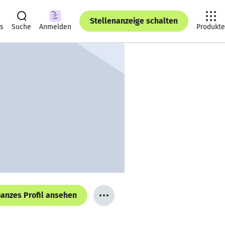
Stellenanzeige schalten
ts
Suche
Anmelden
Produkte
anzes Profil ansehen