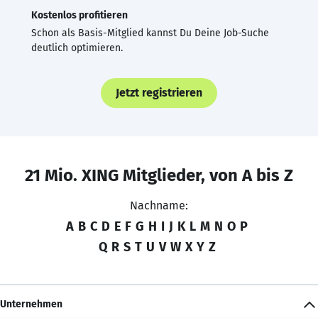
Kostenlos profitieren
Schon als Basis-Mitglied kannst Du Deine Job-Suche
deutlich optimieren.
Jetzt registrieren
21 Mio. XING Mitglieder, von A bis Z
Nachname:
A
B
C
D
E
F
G
H
I
J
K
L
M
N
O
P
Q
R
S
T
U
V
W
X
Y
Z
Unternehmen