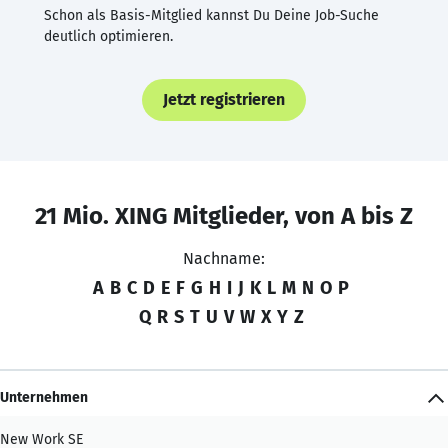
Schon als Basis-Mitglied kannst Du Deine Job-Suche
deutlich optimieren.
Jetzt registrieren
21 Mio. XING Mitglieder, von A bis Z
Nachname:
A
B
C
D
E
F
G
H
I
J
K
L
M
N
O
P
Q
R
S
T
U
V
W
X
Y
Z
Unternehmen
New Work SE