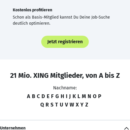
Kostenlos profitieren
Schon als Basis-Mitglied kannst Du Deine Job-Suche
deutlich optimieren.
Jetzt registrieren
21 Mio. XING Mitglieder, von A bis Z
Nachname:
A
B
C
D
E
F
G
H
I
J
K
L
M
N
O
P
Q
R
S
T
U
V
W
X
Y
Z
Unternehmen