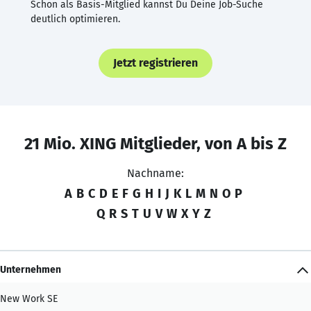
Schon als Basis-Mitglied kannst Du Deine Job-Suche
deutlich optimieren.
Jetzt registrieren
21 Mio. XING Mitglieder, von A bis Z
Nachname:
A
B
C
D
E
F
G
H
I
J
K
L
M
N
O
P
Q
R
S
T
U
V
W
X
Y
Z
Unternehmen
New Work SE