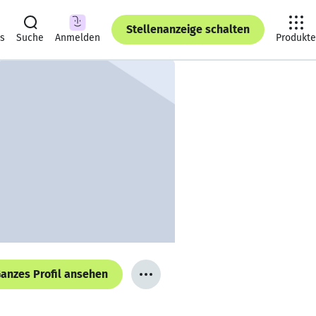
Stellenanzeige schalten
ts
Suche
Anmelden
Produkte
anzes Profil ansehen