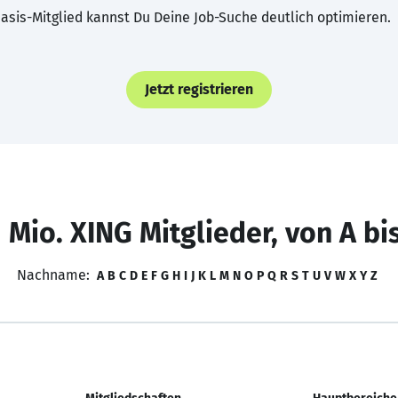
asis-Mitglied kannst Du Deine Job-Suche deutlich optimieren.
Jetzt registrieren
 Mio. XING Mitglieder, von A bi
Nachname:
A
B
C
D
E
F
G
H
I
J
K
L
M
N
O
P
Q
R
S
T
U
V
W
X
Y
Z