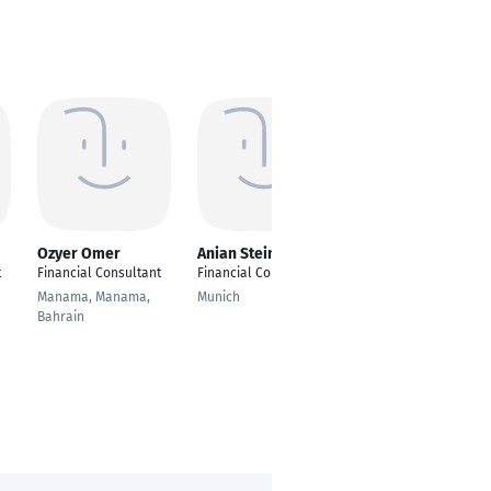
Ozyer Omer
Anian Steiner
Kai Feldmann
t
Financial Consultant
Financial Consultant
Financial Consultant
Manama, Manama,
Munich
Köln
Bahrain