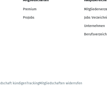
Mitgliedschaften
Hauptbereiche
Premium
Mitgliederverz
ProJobs
Jobs Verzeichn
Unternehmen
Berufsverzeich
edschaft kündigen
Tracking
Mitgliedschaften widerrufen