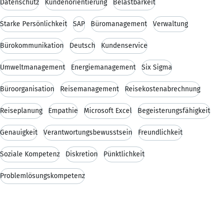
Datenschutz
Kundenorientierung
Belastbarkeit
Starke Persönlichkeit
SAP
Büromanagement
Verwaltung
Bürokommunikation
Deutsch
Kundenservice
Umweltmanagement
Energiemanagement
Six Sigma
Büroorganisation
Reisemanagement
Reisekostenabrechnung
Reiseplanung
Empathie
Microsoft Excel
Begeisterungsfähigkeit
Genauigkeit
Verantwortungsbewusstsein
Freundlichkeit
Soziale Kompetenz
Diskretion
Pünktlichkeit
Problemlösungskompetenz