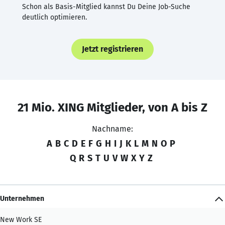
Schon als Basis-Mitglied kannst Du Deine Job-Suche
deutlich optimieren.
Jetzt registrieren
21 Mio. XING Mitglieder, von A bis Z
Nachname:
A
B
C
D
E
F
G
H
I
J
K
L
M
N
O
P
Q
R
S
T
U
V
W
X
Y
Z
Unternehmen
New Work SE